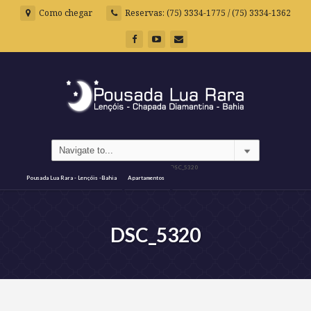
Como chegar
Reservas: (75) 3334-1775 / (75) 3334-1362
DSC_5320
Pousada Lua Rara - Lençóis -Bahia
Apartamentos
DSC_5320